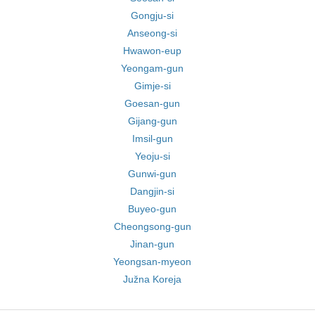
Gongju-si
Anseong-si
Hwawon-eup
Yeongam-gun
Gimje-si
Goesan-gun
Gijang-gun
Imsil-gun
Yeoju-si
Gunwi-gun
Dangjin-si
Buyeo-gun
Cheongsong-gun
Jinan-gun
Yeongsan-myeon
Južna Koreja