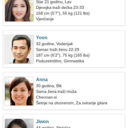
Star 21 godinu, Lav
Djevojka traži dečka 23-33
168 cm (5'7"), 55 kg (121 lbs)
Vjenčanje
Yoon
32 godine, Vodenjak
Samac traži ženu 22-29
187 cm (6'2"), 75 kg (165 lbs)
Poduzetništvo, Gimnastika
Anna
30 godina, Bik
Sama žena traži muža
Cheonan-si
Šetnje na otvorenom, Za sviranje gitare
Jiwon
44 godine, Strijelac