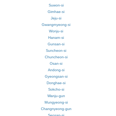
Suwon-si
Gimhae-si
Jeju-si
Gwangmyeong-si
Wonju-si
Hanam-si
Gunsan-si
Suncheon-si
Chuncheon-si
Osan-si
Andong-si
Gyeongsan-si
Donghae-si
Sokcho-si
Wanju-gun
Mungyeong-si
Changnyeong-gun
Seosan-si