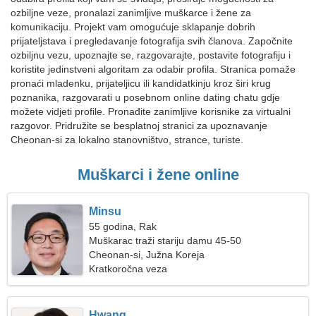
ozbiljne veze, pronalazi zanimljive muškarce i žene za
komunikaciju. Projekt vam omogućuje sklapanje dobrih
prijateljstava i pregledavanje fotografija svih članova. Započnite
ozbiljnu vezu, upoznajte se, razgovarajte, postavite fotografiju i
koristite jedinstveni algoritam za odabir profila. Stranica pomaže
pronaći mladenku, prijateljicu ili kandidatkinju kroz širi krug
poznanika, razgovarati u posebnom online dating chatu gdje
možete vidjeti profile. Pronađite zanimljive korisnike za virtualni
razgovor. Pridružite se besplatnoj stranici za upoznavanje
Cheonan-si za lokalno stanovništvo, strance, turiste.
Muškarci i žene online
Minsu
55 godina, Rak
Muškarac traži stariju damu 45-50
Cheonan-si, Južna Koreja
Kratkoročna veza
Hwang