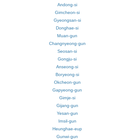
Andong-si
Gimcheon-si
Gyeongsan-si
Donghae-si
Muan-gun
Changnyeong-gun
Seosan-si
Gongju-si
Anseong-si
Boryeong-si
Okcheon-gun
Gapyeong-gun
Gimje-si
Gijang-gun
Yesan-gun
Imsil-gun
Heunghae-eup
Gunwi-gun