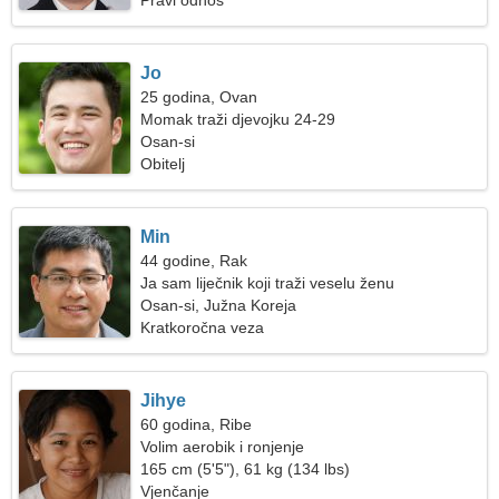
Pravi odnos
Jo
25 godina, Ovan
Momak traži djevojku 24-29
Osan-si
Obitelj
Min
44 godine, Rak
Ja sam liječnik koji traži veselu ženu
Osan-si, Južna Koreja
Kratkoročna veza
Jihye
60 godina, Ribe
Volim aerobik i ronjenje
165 cm (5'5"), 61 kg (134 lbs)
Vjenčanje