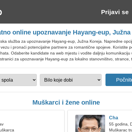
Prijavi se
tno online upoznavanje Hayang-eup, Južna
tska služba za upoznavanje Hayang-eup, Južna Koreja. Napredne opci
u vezu i pronaći potencijalne partnere za romantične spojeve. Koristite
 chata. Odaberite kandidate na web mjestu i vodite daljnju komunikaciju u
stranici za upoznavanje Hayang-eup za lokalno stanovništvo, strance, t
Muškarci i žene online
Cha
av
55 godina, D
muškarca
Muškarac tr