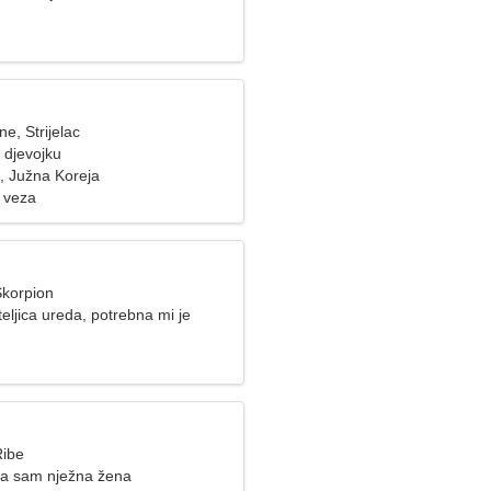
ne, Strijelac
 djevojku
 Južna Koreja
 veza
Škorpion
eljica ureda, potrebna mi je
na
Ribe
ja sam nježna žena