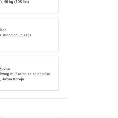
), 49 kg (108 lbs)
Vaga
 shopping i glazba
jevica
ivnog muškarca za zajedničko
 Južna Koreja