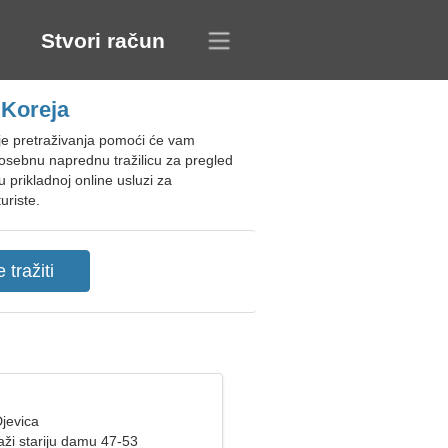
Stvori račun
 Koreja
je pretraživanja pomoći će vam
 posebnu naprednu tražilicu za pregled
 prikladnoj online usluzi za
uriste.
jevica
aži stariju damu 47-53