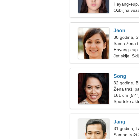
Hayang-eup,
Ozbiljna vez
Jeon
30 godina, St
Sama žena t
Hayang-eup
Jet skije, Ski
Song
32 godine, B
Žena traži p
161 cm (5'4")
Sportske akt
Jang
31 godina, L
Samac traži