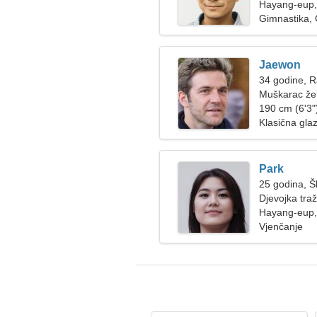
Hayang-eup,
Gimnastika, 
Jaewon
34 godine, 
Muškarac žel
190 cm (6'3")
Klasična gla
Park
25 godina, Š
Djevojka tra
Hayang-eup,
Vjenčanje