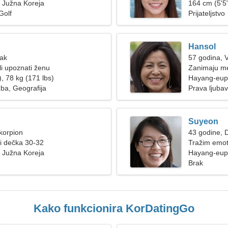
 Južna Koreja
164 cm (5'5"
Golf
Prijateljstvo
Hansol
Rak
57 godina, 
i upoznati ženu
Zanimaju me
, 78 kg (171 lbs)
Hayang-eup
zba, Geografija
Prava ljubav
Suyeon
korpion
43 godine, D
ži dečka 30-32
Tražim emot
 Južna Koreja
putovanje
Hayang-eup,
Brak
Kako funkcionira KorDatingGo