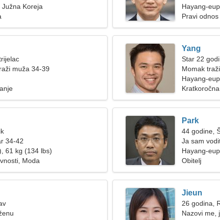
 Južna Koreja
Hayang-eup
a
Pravi odnos
Yang
rijelac
Star 22 godi
raži muža 34-39
Momak traži
Hayang-eup,
janje
Kratkoročna
Park
ik
44 godine, 
ar 34-42
Ja sam vodit
, 61 kg (134 lbs)
osjetljiva že
Hayang-eup
ivnosti, Moda
Obitelj
Jieun
av
26 godina, 
 ženu
Nazovi me, 