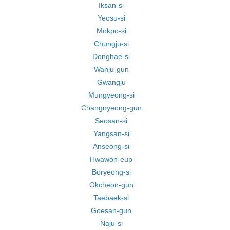
Iksan-si
Yeosu-si
Mokpo-si
Chungju-si
Donghae-si
Wanju-gun
Gwangju
Mungyeong-si
Changnyeong-gun
Seosan-si
Yangsan-si
Anseong-si
Hwawon-eup
Boryeong-si
Okcheon-gun
Taebaek-si
Goesan-gun
Naju-si