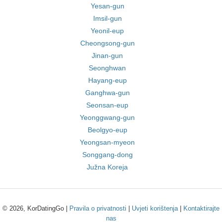
Yesan-gun
Imsil-gun
Yeonil-eup
Cheongsong-gun
Jinan-gun
Seonghwan
Hayang-eup
Ganghwa-gun
Seonsan-eup
Yeonggwang-gun
Beolgyo-eup
Yeongsan-myeon
Songgang-dong
Južna Koreja
© 2026, KorDatingGo |
Pravila o privatnosti
|
Uvjeti korištenja
|
Kontaktirajte
nas