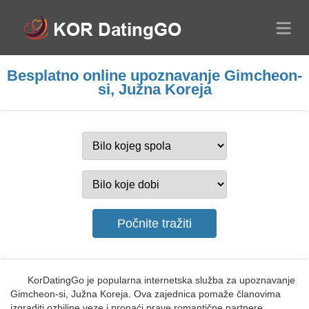
Besplatno online upoznavanje Gimcheon-
si, Južna Koreja
KorDatingGo je popularna internetska služba za upoznavanje
Gimcheon-si, Južna Koreja. Ova zajednica pomaže članovima
izgraditi ozbiljne veze i pronaći prave romantične partnere.