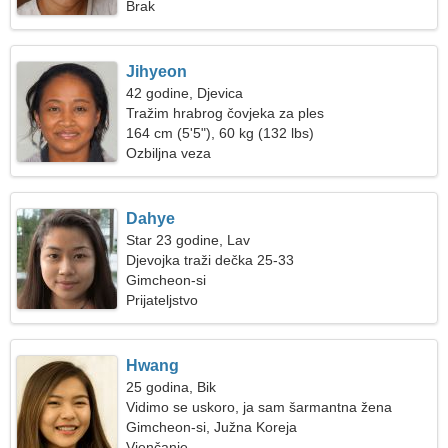
Brak
Jihyeon
42 godine, Djevica
Tražim hrabrog čovjeka za ples
164 cm (5'5"), 60 kg (132 lbs)
Ozbiljna veza
Dahye
Star 23 godine, Lav
Djevojka traži dečka 25-33
Gimcheon-si
Prijateljstvo
Hwang
25 godina, Bik
Vidimo se uskoro, ja sam šarmantna žena
Gimcheon-si, Južna Koreja
Vjenčanje