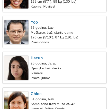
168 cm (5'7"), 59 kg (130 lbs)
Kupnje, Povijest
Yoo
55 godina, Lav
Muškarac traži stariju damu
176 cm (5'10"), 87 kg (191 lbs)
Pravi odnos
Haeun
25 godina, Jarac
Djevojka traži dečka
Iksan-si
Prava ljubav
Chloe
31 godina, Rak
Sama žena traži muža 35-42
Iksan-si, Južna Koreja