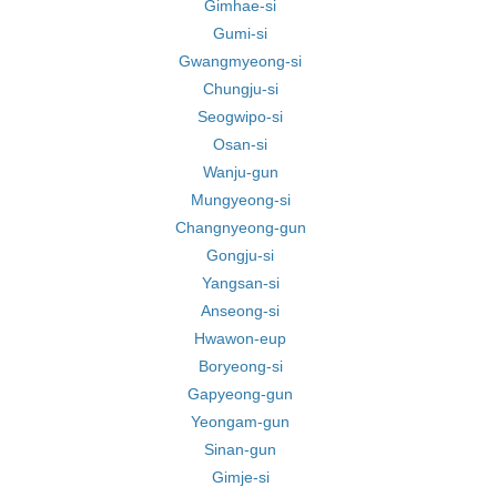
Gimhae-si
Gumi-si
Gwangmyeong-si
Chungju-si
Seogwipo-si
Osan-si
Wanju-gun
Mungyeong-si
Changnyeong-gun
Gongju-si
Yangsan-si
Anseong-si
Hwawon-eup
Boryeong-si
Gapyeong-gun
Yeongam-gun
Sinan-gun
Gimje-si