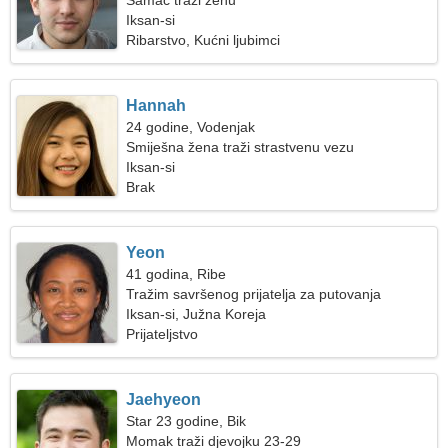
Samac traži ženu
Iksan-si
Ribarstvo, Kućni ljubimci
Hannah
24 godine, Vodenjak
Smiješna žena traži strastvenu vezu
Iksan-si
Brak
Yeon
41 godina, Ribe
Tražim savršenog prijatelja za putovanja
Iksan-si, Južna Koreja
Prijateljstvo
Jaehyeon
Star 23 godine, Bik
Momak traži djevojku 23-29