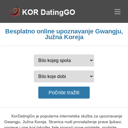
Besplatno online upoznavanje Gwangju,
Južna Koreja
KorDatingGo je popularna internetska služba za upoznavanje
Gwangju, Južna Koreja. Stranica nudi pronalaženje prave ljubavi,
spojeve i one koji također žele pronaći nove prijatelje, proširite