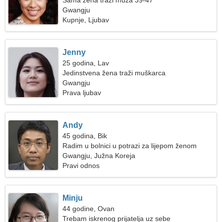
Sama žena traži muža 39-47
Gwangju
Kupnje, Ljubav
Jenny
25 godina, Lav
Jedinstvena žena traži muškarca
Gwangju
Prava ljubav
Andy
45 godina, Bik
Radim u bolnici u potrazi za lijepom ženom
Gwangju, Južna Koreja
Pravi odnos
Minju
44 godine, Ovan
Trebam iskrenog prijatelja uz sebe