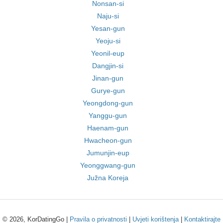
Nonsan-si
Naju-si
Yesan-gun
Yeoju-si
Yeonil-eup
Dangjin-si
Jinan-gun
Gurye-gun
Yeongdong-gun
Yanggu-gun
Haenam-gun
Hwacheon-gun
Jumunjin-eup
Yeonggwang-gun
Južna Koreja
© 2026, KorDatingGo |
Pravila o privatnosti
|
Uvjeti korištenja
|
Kontaktirajte