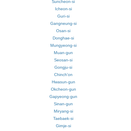
Suncheon-si
Icheon-si
Guri-si
Gangneung-si
Osan-si
Donghae-si
Mungyeong-si
Muan-gun
Seosan-si
Gongju-si
Chinch'on
Hwasun-gun
Okcheon-gun
Gapyeong-gun
Sinan-gun
Miryang-si
Taebaek-si
Gimje-si