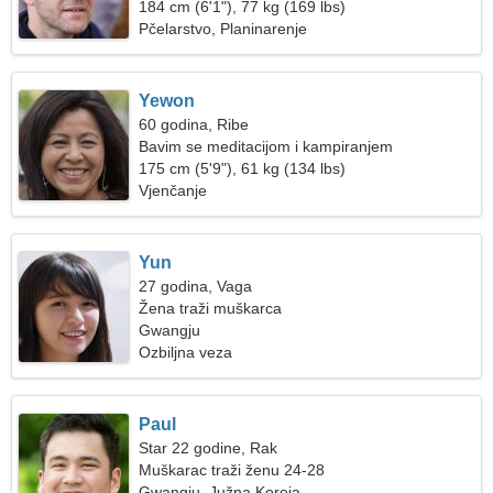
184 cm (6'1"), 77 kg (169 lbs)
Pčelarstvo, Planinarenje
Yewon
60 godina, Ribe
Bavim se meditacijom i kampiranjem
175 cm (5'9"), 61 kg (134 lbs)
Vjenčanje
Yun
27 godina, Vaga
Žena traži muškarca
Gwangju
Ozbiljna veza
Paul
Star 22 godine, Rak
Muškarac traži ženu 24-28
Gwangju, Južna Koreja